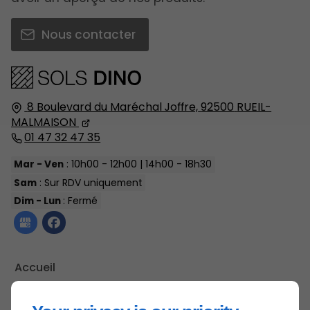
Nous contacter
8 Boulevard du Maréchal Joffre,
92500
RUEIL-
MALMAISON
01 47 32 47 35
Mar - Ven
: 10h00 - 12h00 | 14h00 - 18h30
Sam
: Sur RDV uniquement
Dim - Lun
: Fermé
Accueil
Nous contacter