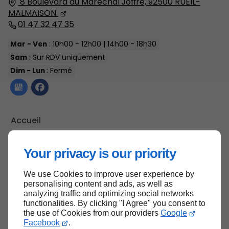
8 Boulevard du Maréchal Joffre,
92500
RUEIL-
MALMAISON
01 47 32 47 35
Mar - Ven
: 10h00 - 12h00 | 14h00 - 18h30
Sam
: Sur RDV uniquement
Dim - Lun
: Fermé
Accueil
Nous contacter
Your privacy is our priority
Mentions légales
Plan du site
We use Cookies to improve user experience by
personalising content and ads, as well as
analyzing traffic and optimizing social networks
functionalities. By clicking "I Agree" you consent to
Haut de page
the use of Cookies from our providers
Google
Facebook
.